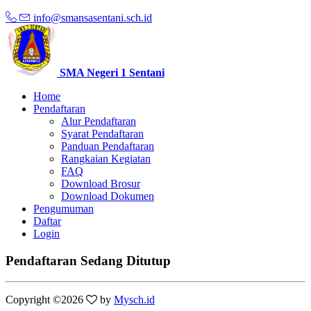
info@smansasentani.sch.id
SMA Negeri 1 Sentani
Home
Pendaftaran
Alur Pendaftaran
Syarat Pendaftaran
Panduan Pendaftaran
Rangkaian Kegiatan
FAQ
Download Brosur
Download Dokumen
Pengumuman
Daftar
Login
Pendaftaran Sedang Ditutup
Copyright ©
2026
by
Mysch.id