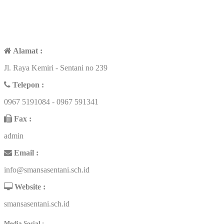
CONTACT US
Alamat :
Jl. Raya Kemiri - Sentani no 239
Telepon :
0967 5191084 - 0967 591341
Fax :
admin
Email :
info@smansasentani.sch.id
Website :
smansasentani.sch.id
Media Sosial :